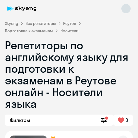
Skyeng
Все репетиторы
Реутов
Подготовка к экзаменам
Носители
Репетиторы по
английскому языку для
подготовки к
экзаменам в Реутове
Skyeng Chat
online
онлайн - Носители
языка
Фильтры
0