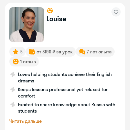
Louise
5
от 3190 ₽ за урок
7 лет опыта
1 отзыв
Loves helping students achieve their English
dreams
Keeps lessons professional yet relaxed for
comfort
Excited to share knowledge about Russia with
students
Читать дальше