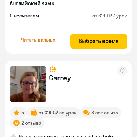
Английский язык
С носителем
от 3190 ₽ / урок
Читать дальше
Выбрать время
Carrey
5
от 3190 ₽ за урок
8 лет опыта
2 отзыва
Holds a degree in Journalism and multiple