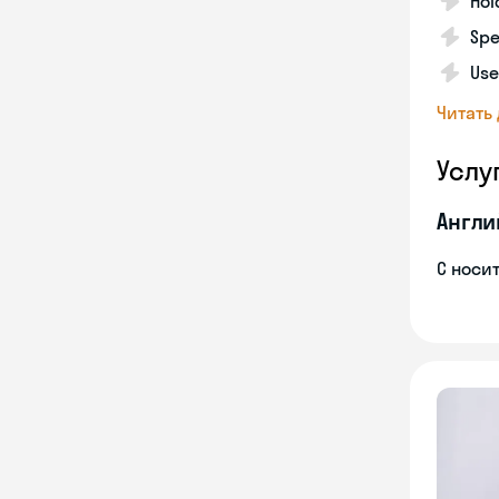
Hol
Spe
Use
Читать
Услу
Англи
С носи