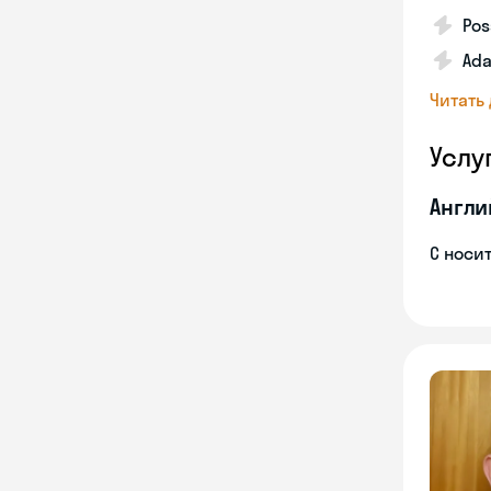
Pos
Ada
Читать
Услу
Англи
С носи