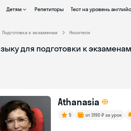
Детям
Репетиторы
Тест на уровень англий
Подготовка к экзаменам
Носители
зыку для подготовки к экзаменам
Athanasia
5
от 3190 ₽ за урок