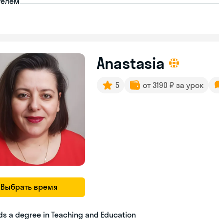
телем
Anastasia
5
от 3190 ₽ за урок
Выбрать время
ds a degree in Teaching and Education