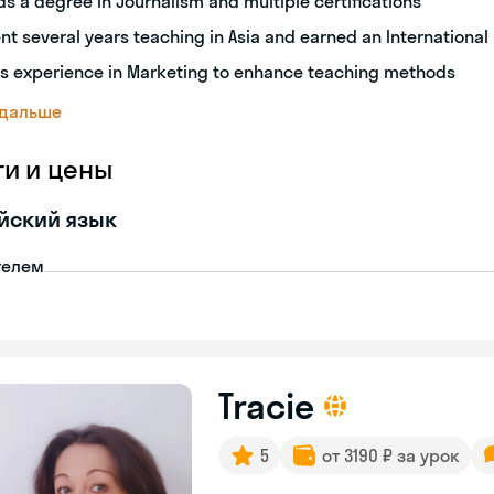
ds a degree in Journalism and multiple certifications
nt several years teaching in Asia and earned an International
s experience in Marketing to enhance teaching methods
 дальше
ги и цены
йский язык
телем
Tracie
5
от 3190 ₽ за урок