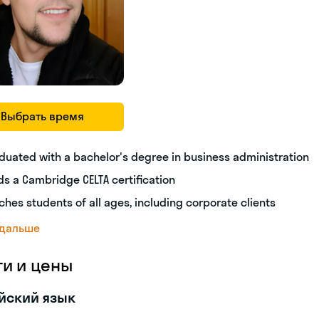
Выбрать время
duated with a bachelor's degree in business administration
ds a Cambridge CELTA certification
ches students of all ages, including corporate clients
 дальше
ги и цены
йский язык