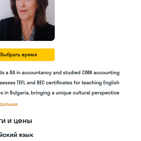
Выбрать время
ds a BA in accountancy and studied CIMA accounting
sesses TEFL and BEC certificates for teaching English
es in Bulgaria, bringing a unique cultural perspective
 дальше
ги и цены
йский язык