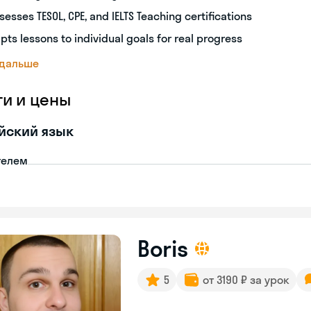
sesses TESOL, CPE, and IELTS Teaching certifications
pts lessons to individual goals for real progress
 дальше
ги и цены
йский язык
телем
Boris
5
от 3190 ₽ за урок