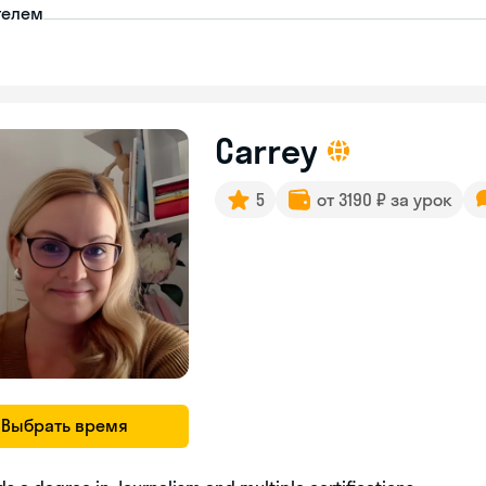
телем
Carrey
5
от 3190 ₽ за урок
Выбрать время