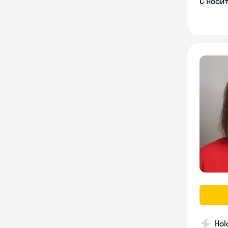
С носи
Hol