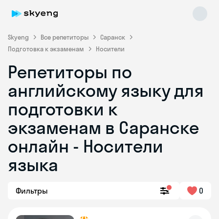
Skyeng
Все репетиторы
Саранск
Подготовка к экзаменам
Носители
Репетиторы по
английскому языку для
подготовки к
экзаменам в Саранске
Skyeng Chat
online
онлайн - Носители
языка
Фильтры
0