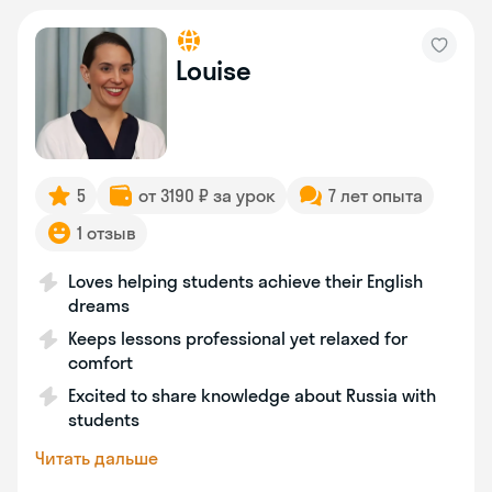
Louise
5
от 3190 ₽ за урок
7 лет опыта
1 отзыв
Loves helping students achieve their English
dreams
Keeps lessons professional yet relaxed for
comfort
Excited to share knowledge about Russia with
students
Читать дальше