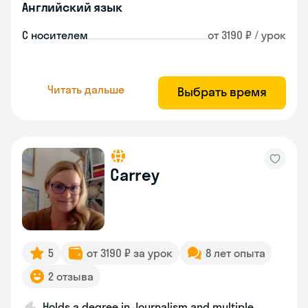
Английский язык
С носителем
от 3190 ₽ / урок
Читать дальше
Выбрать время
Carrey
5
от 3190 ₽ за урок
8 лет опыта
2 отзыва
Holds a degree in Journalism and multiple