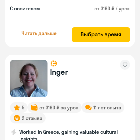
С носителем
от 3190 ₽ / урок
Читать дальше
Выбрать время
Inger
5
от 3190 ₽ за урок
11 лет опыта
2 отзыва
Worked in Greece, gaining valuable cultural
insights