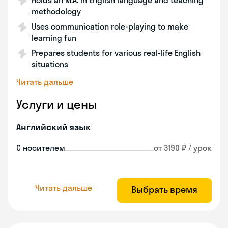
Holds an M.A. in English language and teaching
methodology
Uses communication role-playing to make
learning fun
Prepares students for various real-life English
situations
Читать дальше
Услуги и цены
Английский язык
С носителем
от 3190 ₽ / урок
Читать дальше
Выбрать время