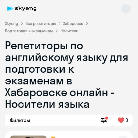
Skyeng
Все репетиторы
Хабаровск
Подготовка к экзаменам
Носители
Репетиторы по
английскому языку для
подготовки к
экзаменам в
Skyeng Chat
online
Хабаровске онлайн -
Носители языка
Фильтры
0