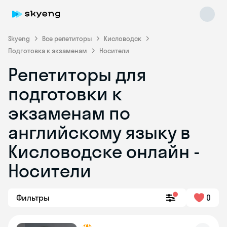
Skyeng
Все репетиторы
Кисловодск
Подготовка к экзаменам
Носители
Репетиторы для
подготовки к
экзаменам по
английскому языку в
Skyeng Chat
online
Кисловодске онлайн -
Носители
Фильтры
0