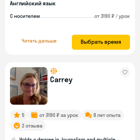
Английский язык
С носителем
от 3190 ₽ / урок
Читать дальше
Выбрать время
Carrey
5
от 3190 ₽ за урок
8 лет опыта
2 отзыва
Holds a degree in Journalism and multiple