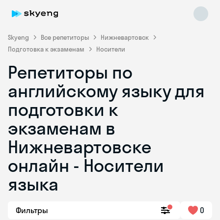
Skyeng
Все репетиторы
Нижневартовск
Подготовка к экзаменам
Носители
Репетиторы по
английскому языку для
подготовки к
экзаменам в
Skyeng Chat
online
Нижневартовске
онлайн - Носители
языка
Фильтры
0