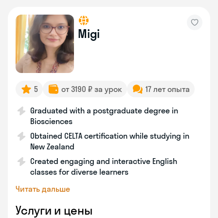
Migi
5
от 3190 ₽ за урок
17 лет опыта
Graduated with a postgraduate degree in
Biosciences
Obtained CELTA certification while studying in
New Zealand
Created engaging and interactive English
classes for diverse learners
Читать дальше
Услуги и цены