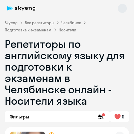
Skyeng
Все репетиторы
Челябинск
Подготовка к экзаменам
Носители
Репетиторы по
английскому языку для
подготовки к
экзаменам в
Skyeng Chat
online
Челябинске онлайн -
Носители языка
Фильтры
0