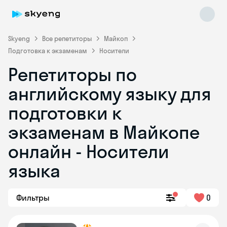
Skyeng
Все репетиторы
Майкоп
Подготовка к экзаменам
Носители
Репетиторы по
английскому языку для
подготовки к
экзаменам в Майкопе
Skyeng Chat
online
онлайн - Носители
языка
Фильтры
0