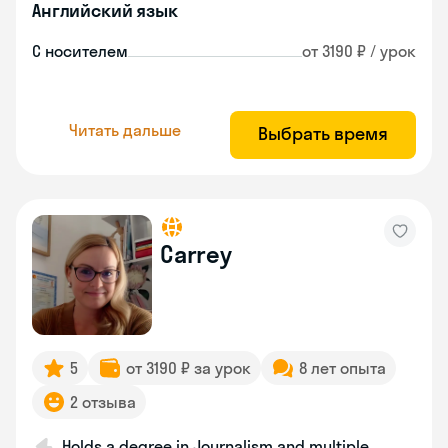
Английский язык
С носителем
от 3190 ₽ / урок
Читать дальше
Выбрать время
Carrey
5
от 3190 ₽ за урок
8 лет опыта
2 отзыва
Holds a degree in Journalism and multiple