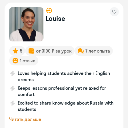
Louise
5
от 3190 ₽ за урок
7 лет опыта
1 отзыв
Loves helping students achieve their English
dreams
Keeps lessons professional yet relaxed for
comfort
Excited to share knowledge about Russia with
students
Читать дальше