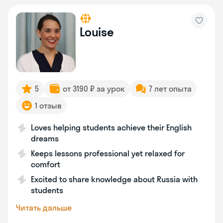
Louise
5
от 3190 ₽ за урок
7 лет опыта
1 отзыв
Loves helping students achieve their English
dreams
Keeps lessons professional yet relaxed for
comfort
Excited to share knowledge about Russia with
students
Читать дальше