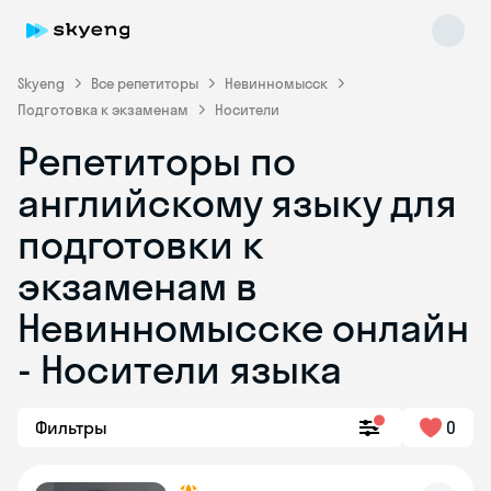
Skyeng
Все репетиторы
Невинномысск
Подготовка к экзаменам
Носители
Репетиторы по
английскому языку для
подготовки к
экзаменам в
Skyeng Chat
online
Невинномысске онлайн
- Носители языка
Фильтры
0