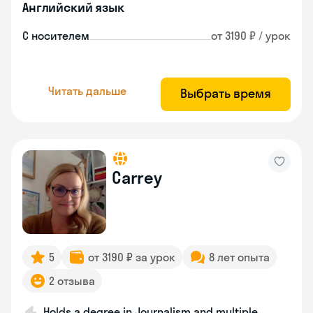
Английский язык
С носителем
от 3190 ₽ / урок
Читать дальше
Выбрать время
Carrey
5
от 3190 ₽ за урок
8 лет опыта
2 отзыва
Holds a degree in Journalism and multiple