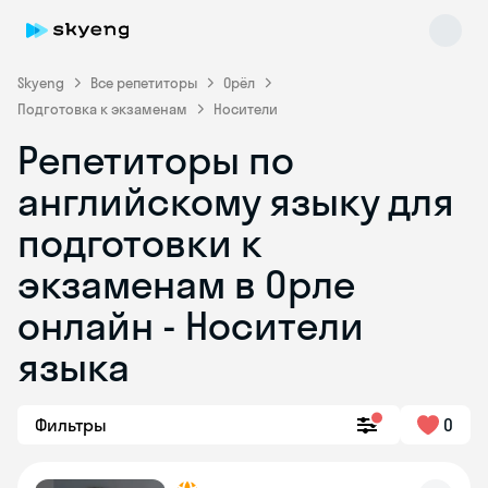
Skyeng
Все репетиторы
Орёл
Подготовка к экзаменам
Носители
Репетиторы по
английскому языку для
подготовки к
экзаменам в Орле
Skyeng Chat
online
онлайн - Носители
языка
Фильтры
0