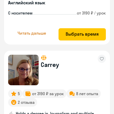
Английский язык
С носителем
от 3190 ₽ / урок
Читать дальше
Выбрать время
Carrey
5
от 3190 ₽ за урок
8 лет опыта
2 отзыва
Holds a degree in Journalism and multiple