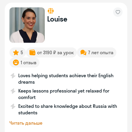
Louise
5
от 3190 ₽ за урок
7 лет опыта
1 отзыв
Loves helping students achieve their English
dreams
Keeps lessons professional yet relaxed for
comfort
Excited to share knowledge about Russia with
students
Читать дальше