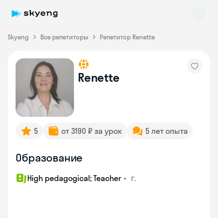
Skyeng
Все репетиторы
Репетитор Renette
Renette
Skyeng Chat
online
5
от 3190 ₽ за урок
5 лет опыта
Образование
•
г.
High pedagogical; Teacher