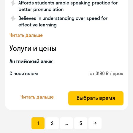
Affords students ample speaking practice for
better pronunciation
Believes in understanding over speed for
effective learning
Читать дальше
Услуги и цены
Английский язык
С носителем
от 3190 ₽ / урок
Читать дальше
Выбрать время
1
2
...
5