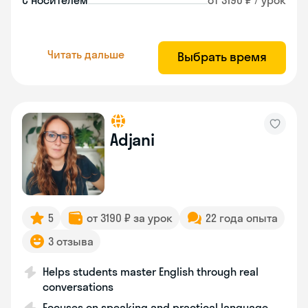
С носителем
от 3190 ₽ / урок
Читать дальше
Выбрать время
Adjani
5
от 3190 ₽ за урок
22 года опыта
3 отзыва
Helps students master English through real
conversations
Focuses on speaking and practical language