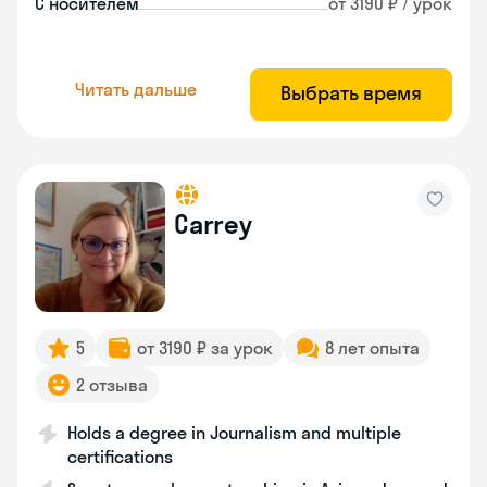
С носителем
от 3190 ₽ / урок
Читать дальше
Выбрать время
Carrey
5
от 3190 ₽ за урок
8 лет опыта
2 отзыва
Holds a degree in Journalism and multiple
certifications