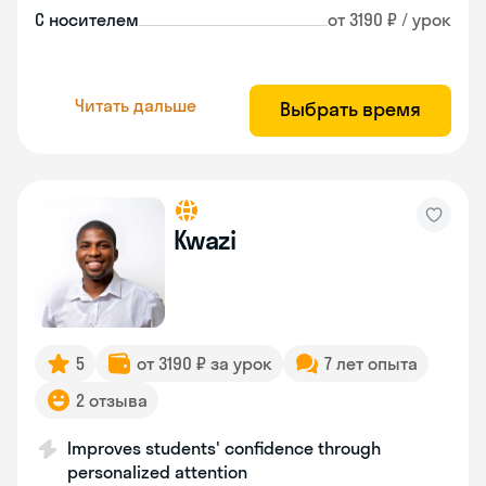
С носителем
от 3190 ₽ / урок
Читать дальше
Выбрать время
Kwazi
5
от 3190 ₽ за урок
7 лет опыта
2 отзыва
Improves students' confidence through
personalized attention