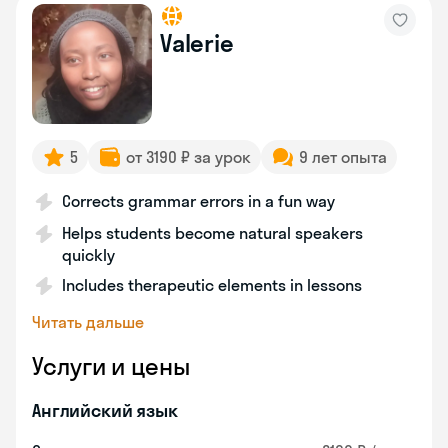
Valerie
5
от 3190 ₽ за урок
9 лет опыта
Corrects grammar errors in a fun way
Helps students become natural speakers
quickly
Includes therapeutic elements in lessons
Читать дальше
Услуги и цены
Английский язык