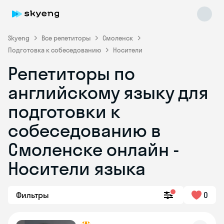
Skyeng
Все репетиторы
Смоленск
Подготовка к собеседованию
Носители
Репетиторы по
английскому языку для
подготовки к
собеседованию в
Skyeng Chat
online
Смоленске онлайн -
Носители языка
Фильтры
0