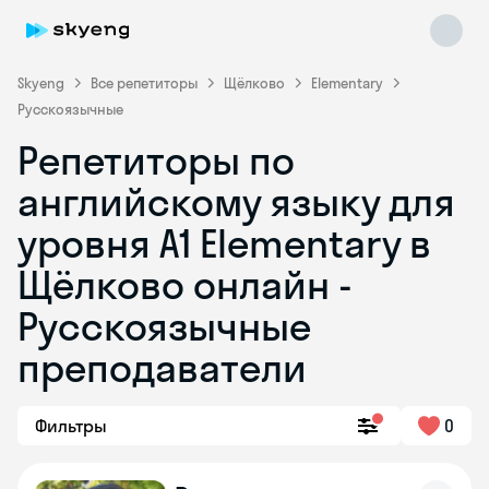
Skyeng
Все репетиторы
Щёлково
Elementary
Русскоязычные
Репетиторы по
английскому языку для
уровня A1 Elementary в
Щёлково онлайн -
Skyeng Chat
online
Русскоязычные
преподаватели
Фильтры
0