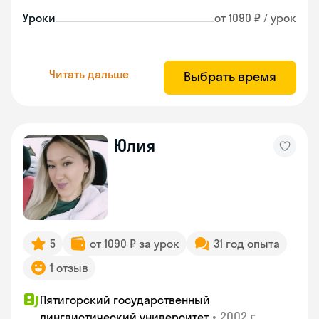
Уроки
от 1090 ₽ / урок
Читать дальше
Выбрать время
Юлия
5
от 1090 ₽ за урок
31 год опыта
1 отзыв
Пятигорский государственный
•
2002 г.
лингвистический университет