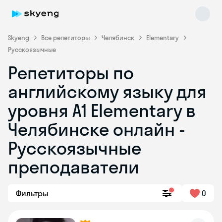
Skyeng
Все репетиторы
Челябинск
Elementary
Русскоязычные
Репетиторы по
английскому языку для
уровня A1 Elementary в
Челябинске онлайн -
Skyeng Chat
online
Русскоязычные
преподаватели
Фильтры
0