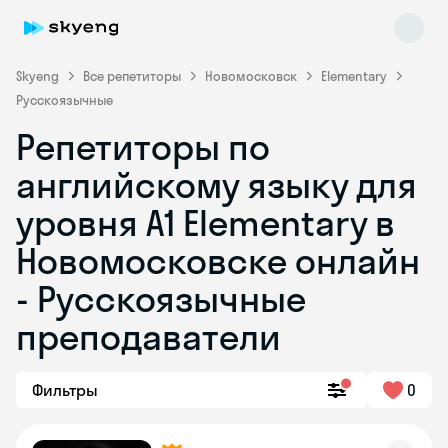
Skyeng
Все репетиторы
Новомосковск
Elementary
Русскоязычные
Репетиторы по
английскому языку для
уровня A1 Elementary в
Новомосковске онлайн
Skyeng Chat
online
- Русскоязычные
преподаватели
Фильтры
0