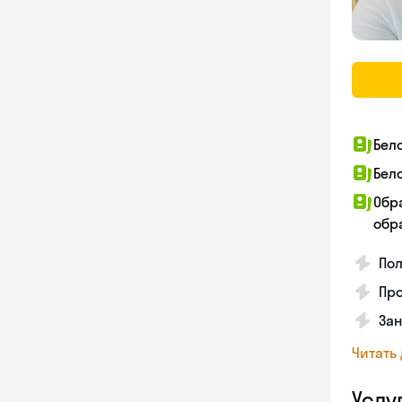
Бел
Бел
Обр
обра
По
Про
Зан
Читать
Услу