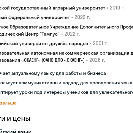
•
2010 г.
ской государственный аграрный университет
•
2022 г.
ый федеральный университет
тное Образовательное Учреждение Дополнительного Проф
•
2022 г.
одический Центр "Темпус"
•
2001 г.
сийский университет дружбы народов
азовательная автономная некоммерческая организация 
•
2026 г.
зования «СКАЕНГ» (ОАНО ДПО «СКАЕНГ»)
чает актуальному языку для работы и бизнеса
пользует коммуникативный подход для преодоления язык
птирует уроки под интересы учеников для увлекательног
 дальше
ги и цены
йский язык