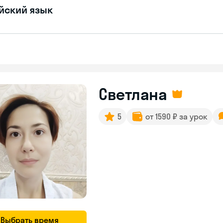
йский язык
Светлана
5
от 1590 ₽ за урок
Выбрать время