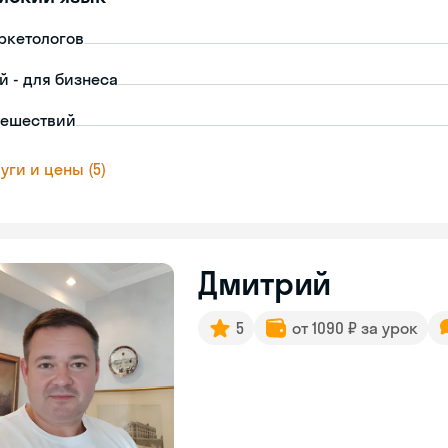
ркетологов
й - для бизнеса
тешествий
уги и цены (5)
Дмитрий
5
от 1090 ₽ за урок