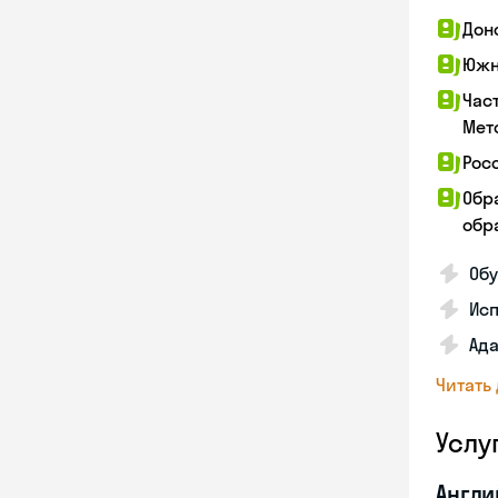
Дон
Южн
Час
Мет
Рос
Обр
обра
Обу
Ис
Ада
Читать
Услу
Англи