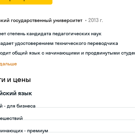
•
2013 г.
ский государственный университет
ет степень кандидата педагогических наук
ладает удостоверением технического переводчика
ходит общий язык с начинающими и продвинутыми студе
 дальше
ги и цены
йский язык
й - для бизнеса
тешествий
чинающих - премиум