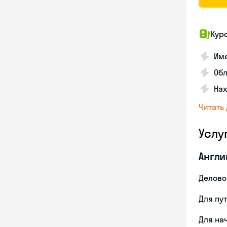
Кур
Име
Об
На
Читать
Услу
Англи
Делово
Для пу
Для на