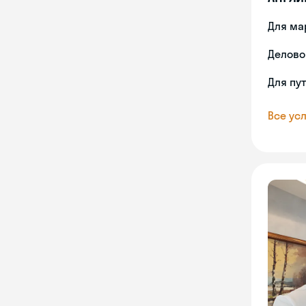
Для ма
Делово
Для пу
Все усл