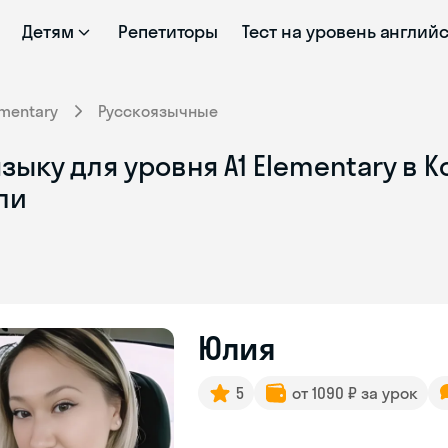
Детям
Репетиторы
Тест на уровень англий
ementary
Русскоязычные
ыку для уровня A1 Elementary в К
ли
Юлия
5
от 1090 ₽ за урок