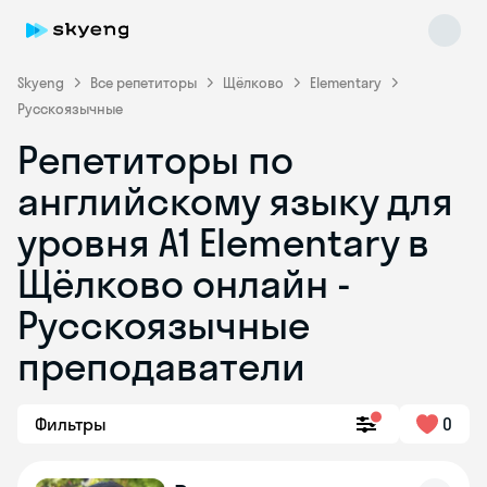
Skyeng
Все репетиторы
Щёлково
Elementary
Русскоязычные
Репетиторы по
английскому языку для
уровня A1 Elementary в
Щёлково онлайн -
Skyeng Chat
online
Русскоязычные
преподаватели
Фильтры
0