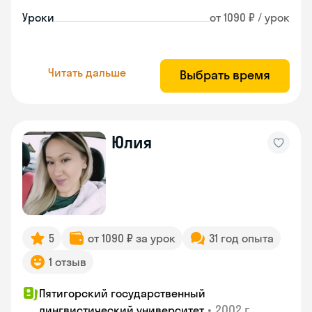
Уроки
от 1090 ₽ / урок
Читать дальше
Выбрать время
Юлия
5
от 1090 ₽ за урок
31 год опыта
1 отзыв
Пятигорский государственный
•
2002 г.
лингвистический университет