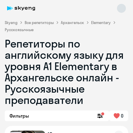
Skyeng
Все репетиторы
Архангельск
Elementary
Русскоязычные
Репетиторы по
английскому языку для
уровня A1 Elementary в
Архангельске онлайн -
Skyeng Chat
online
Русскоязычные
преподаватели
Фильтры
0