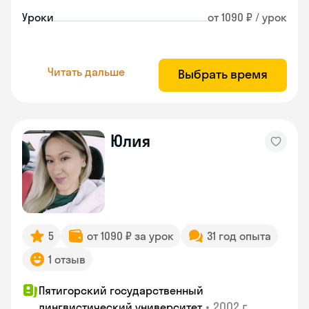
Уроки
от 1090 ₽ / урок
Читать дальше
Выбрать время
Юлия
5
от 1090 ₽ за урок
31 год опыта
1 отзыв
Пятигорский государственный
•
2002 г.
лингвистический университет