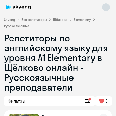
Skyeng
Все репетиторы
Щёлково
Elementary
Русскоязычные
Репетиторы по
английскому языку для
уровня A1 Elementary в
Щёлково онлайн -
Skyeng Chat
online
Русскоязычные
преподаватели
Фильтры
0