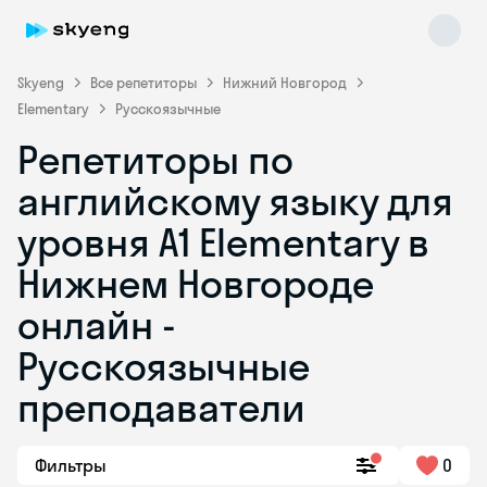
Skyeng
Все репетиторы
Нижний Новгород
Elementary
Русскоязычные
Репетиторы по
английскому языку для
уровня A1 Elementary в
Нижнем Новгороде
Skyeng Chat
online
онлайн -
Русскоязычные
преподаватели
Фильтры
0