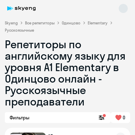
Skyeng
Все репетиторы
Одинцово
Elementary
Русскоязычные
Репетиторы по
английскому языку для
уровня A1 Elementary в
Одинцово онлайн -
Skyeng Chat
online
Русскоязычные
преподаватели
Фильтры
0