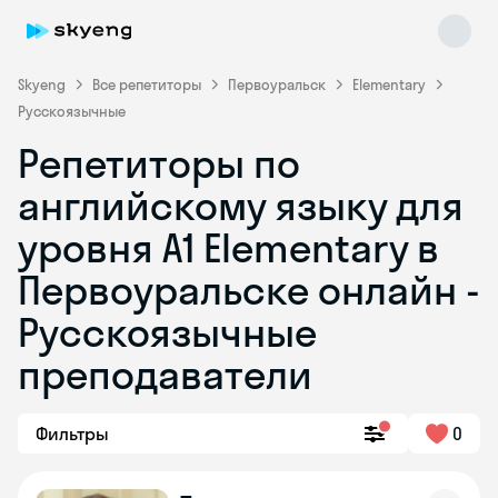
Skyeng
Все репетиторы
Первоуральск
Elementary
Русскоязычные
Репетиторы по
английскому языку для
уровня A1 Elementary в
Первоуральске онлайн -
Skyeng Chat
online
Русскоязычные
преподаватели
Фильтры
0