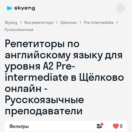
Skyeng
Все репетиторы
Щёлково
Pre-intermediate
Русскоязычные
Репетиторы по
английскому языку для
уровня A2 Pre-
intermediate в Щёлково
Skyeng Chat
online
онлайн -
Русскоязычные
преподаватели
Фильтры
0