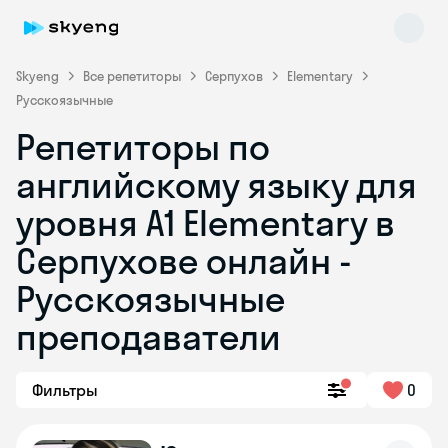
Skyeng
Все репетиторы
Серпухов
Elementary
Русскоязычные
Репетиторы по
английскому языку для
уровня A1 Elementary в
Серпухове онлайн -
Skyeng Chat
online
Русскоязычные
преподаватели
Фильтры
0