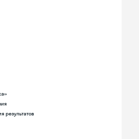
ка»
ния
я результатов