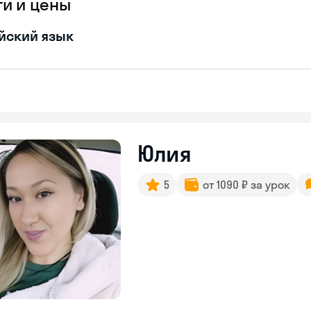
ги и цены
йский язык
Юлия
5
от 1090 ₽ за урок