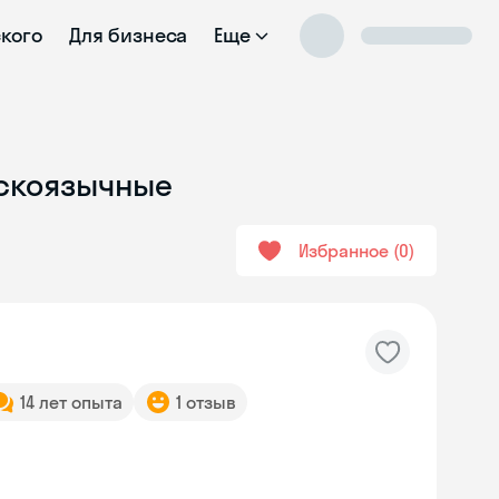
ского
Для бизнеса
Еще
сскоязычные
Избранное
0
14 лет опыта
1 отзыв