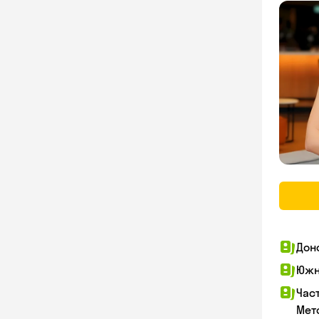
Дон
Южн
Час
Мет