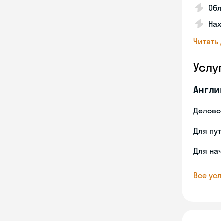
Об
На
Читать
Услу
Англи
Делово
Для пу
Для на
Все усл