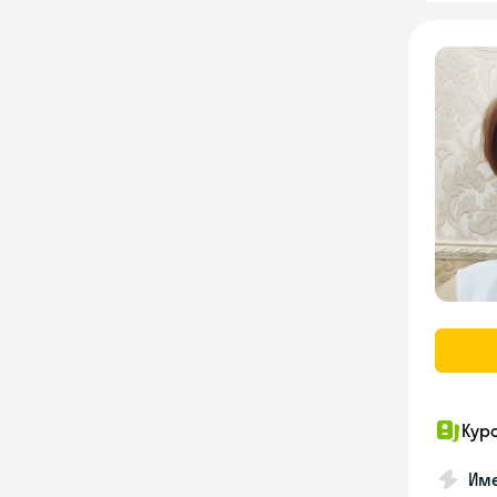
Кур
Име