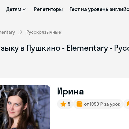
Детям
Репетиторы
Тест на уровень англий
mentary
Русскоязычные
зыку в Пушкино - Elementary - Ру
Ирина
5
от 1090 ₽ за урок