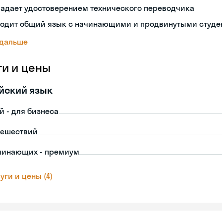
ладает удостоверением технического переводчика
ходит общий язык с начинающими и продвинутыми студе
 дальше
ги и цены
йский язык
й - для бизнеса
тешествий
чинающих - премиум
уги и цены (4)