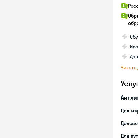
Рос
Обр
обра
Обу
Ис
Ада
Читать
Услу
Англи
Для ма
Делово
Для пу