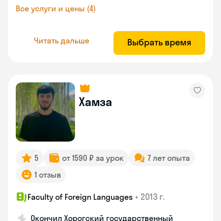
Все услуги и цены (4)
Читать дальше
Выбрать время
Хамза
5
от 1590 ₽ за урок
7 лет опыта
1 отзыв
•
2013 г.
Faculty of Foreign Languages
Окончил Хорогский государственный