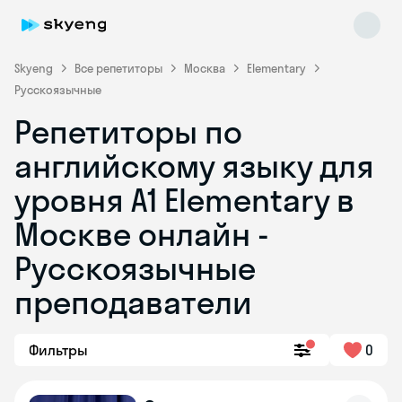
Skyeng
Все репетиторы
Москва
Elementary
Русскоязычные
Репетиторы по
английскому языку для
уровня A1 Elementary в
Москве онлайн -
Skyeng Chat
online
Русскоязычные
преподаватели
Фильтры
0