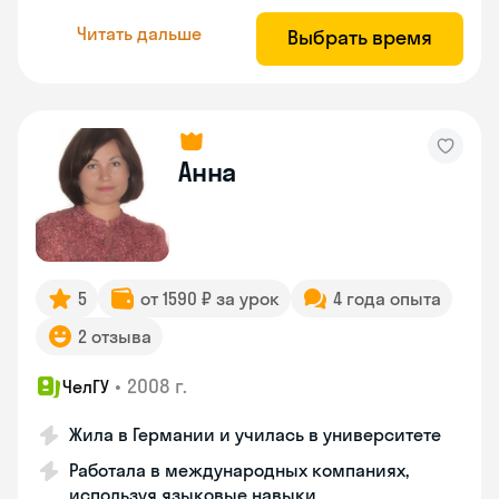
Читать дальше
Выбрать время
Анна
5
от 1590 ₽ за урок
4 года опыта
2 отзыва
•
2008 г.
ЧелГУ
Жила в Германии и училась в университете
Работала в международных компаниях,
используя языковые навыки