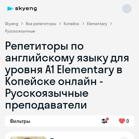
Skyeng
Все репетиторы
Копейск
Elementary
Русскоязычные
Репетиторы по
английскому языку для
уровня A1 Elementary в
Копейске онлайн -
Skyeng Chat
online
Русскоязычные
преподаватели
Фильтры
0