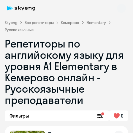
Skyeng
Все репетиторы
Кемерово
Elementary
Русскоязычные
Репетиторы по
английскому языку для
уровня A1 Elementary в
Кемерово онлайн -
Skyeng Chat
online
Русскоязычные
преподаватели
Фильтры
0