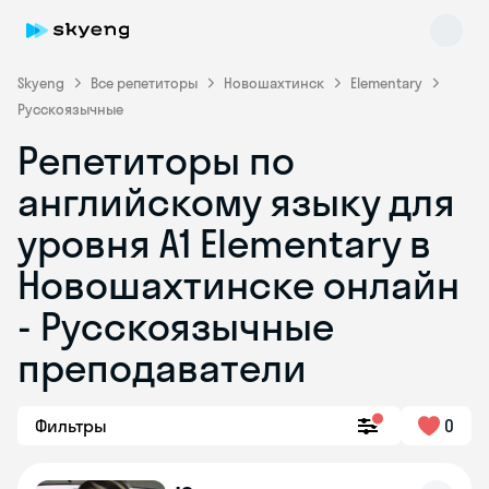
Skyeng
Все репетиторы
Новошахтинск
Elementary
Русскоязычные
Репетиторы по
английскому языку для
уровня A1 Elementary в
Новошахтинске онлайн
Skyeng Chat
online
- Русскоязычные
преподаватели
Фильтры
0