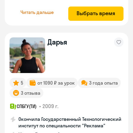
Читать дальше
Выбрать время
Дарья
5
от 1090 ₽ за урок
3 года опыта
3 отзыва
•
2009 г.
СПБГУ(ТИ)
Окончила Государственный Технологический
институт по специальности "Реклама"