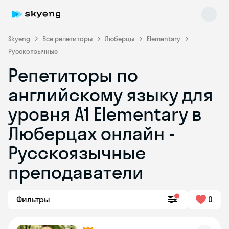
Skyeng
Все репетиторы
Люберцы
Elementary
Русскоязычные
Репетиторы по
английскому языку для
уровня A1 Elementary в
Люберцах онлайн -
Skyeng Chat
online
Русскоязычные
преподаватели
Фильтры
0