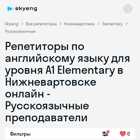
Skyeng
Все репетиторы
Нижневартовск
Elementary
Русскоязычные
Репетиторы по
английскому языку для
уровня A1 Elementary в
Нижневартовске
Skyeng Chat
online
онлайн -
Русскоязычные
преподаватели
Фильтры
0