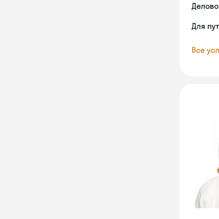
Делово
Для пу
Все усл