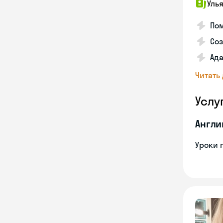
Уль
Пом
Соз
Ада
Читать
Услу
Англи
Уроки 