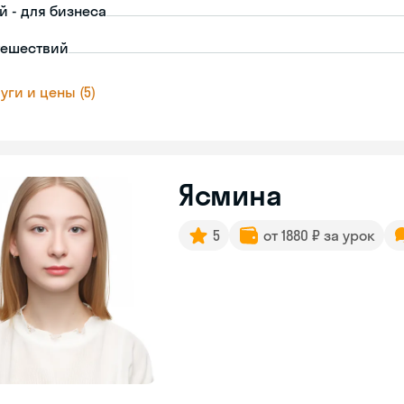
й - для бизнеса
тешествий
уги и цены (5)
Ясмина
5
от 1880 ₽ за урок