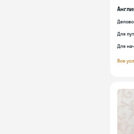
Англи
Делово
Для пу
Для на
Все усл