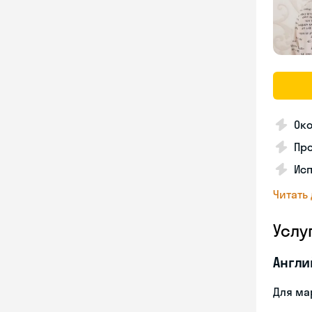
Око
Про
Ис
Читать
Услу
Англи
Для ма