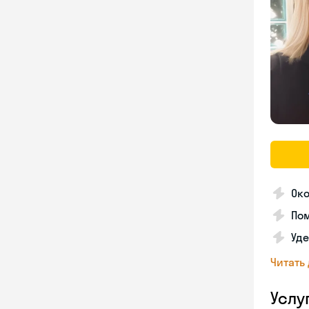
Око
Пом
Уде
Читать
Услу