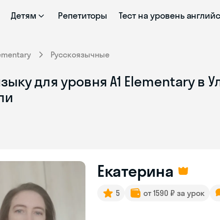
Детям
Репетиторы
Тест на уровень англий
ementary
Русскоязычные
ыку для уровня A1 Elementary в У
ли
Екатерина
5
от 1590 ₽ за урок