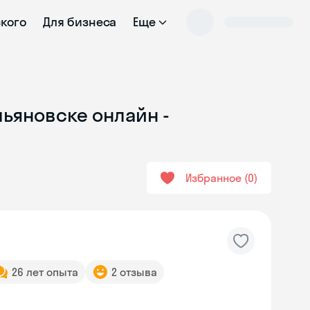
ского
Для бизнеса
Еще
льяновске онлайн -
Избранное
0
26 лет опыта
2 отзыва