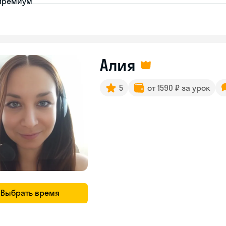
премиум
Алия
5
от 1590 ₽ за урок
Выбрать время