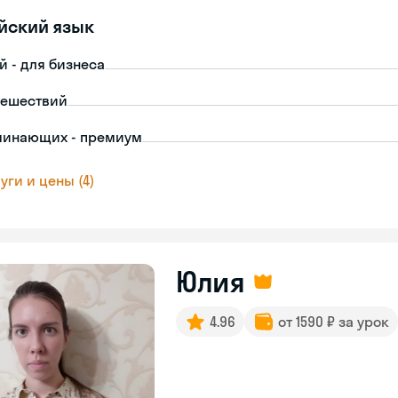
йский язык
й - для бизнеса
тешествий
чинающих - премиум
уги и цены (4)
Юлия
4.96
от 1590 ₽ за урок