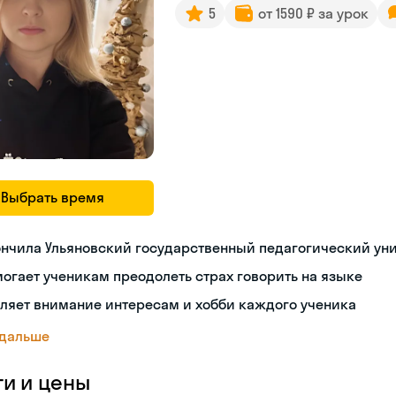
5
от 1590 ₽ за урок
Выбрать время
нчила Ульяновский государственный педагогический ун
огает ученикам преодолеть страх говорить на языке
ляет внимание интересам и хобби каждого ученика
 дальше
ги и цены