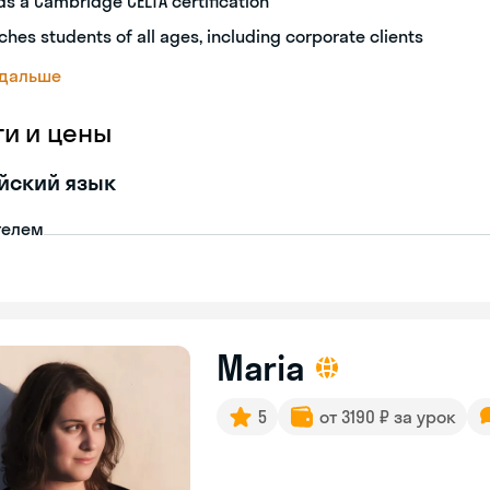
ds a Cambridge CELTA certification
ches students of all ages, including corporate clients
 дальше
ги и цены
йский язык
телем
Maria
5
от 3190 ₽ за урок