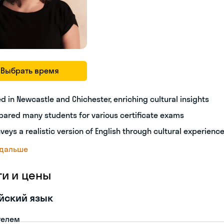
Выбрать время
ed in Newcastle and Chichester, enriching cultural insights
pared many students for various certificate exams
veys a realistic version of English through cultural experienc
 дальше
ги и цены
йский язык
телем