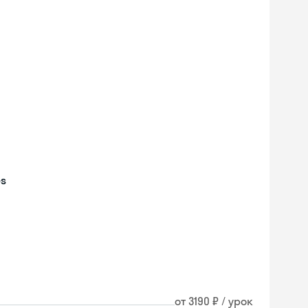
es
Skyeng Chat
от 3190 ₽ / урок
online