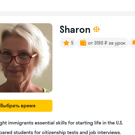
Sharon
5
от 3190 ₽ за урок
Выбрать время
ght immigrants essential skills for starting life in the U.S.
pared students for citizenship tests and job interviews.