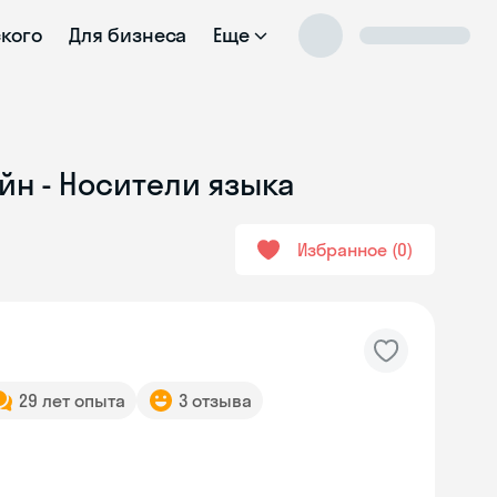
ского
Для бизнеса
Еще
йн - Носители языка
Избранное
0
29 лет опыта
3 отзыва