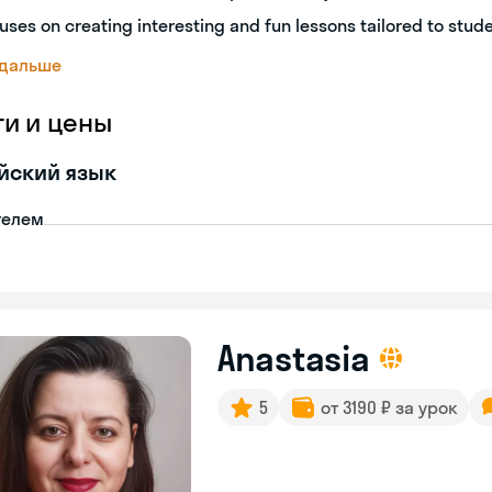
uses on creating interesting and fun lessons tailored to stud
 дальше
ги и цены
йский язык
телем
Anastasia
5
от 3190 ₽ за урок