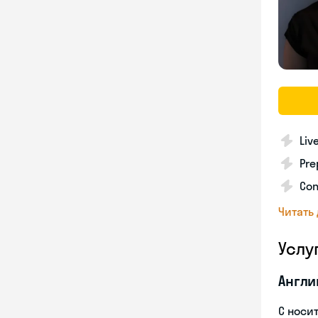
Liv
Pre
Con
Читать
Услу
Англи
С носи