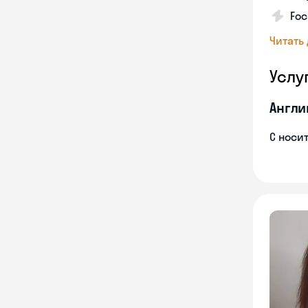
Foc
Читать
Услу
Англи
С носи