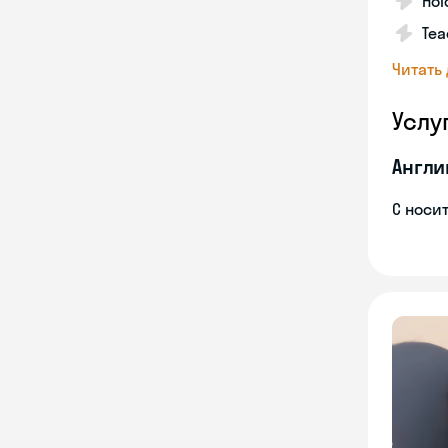
Hol
Tea
Читать
Услу
Англи
С носи