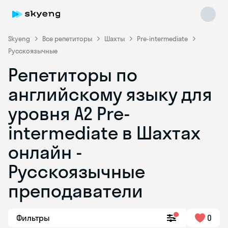
Skyeng
Все репетиторы
Шахты
Pre-intermediate
Русскоязычные
Репетиторы по
английскому языку для
уровня A2 Pre-
intermediate в Шахтах
Skyeng Chat
online
онлайн -
Русскоязычные
преподаватели
Фильтры
0