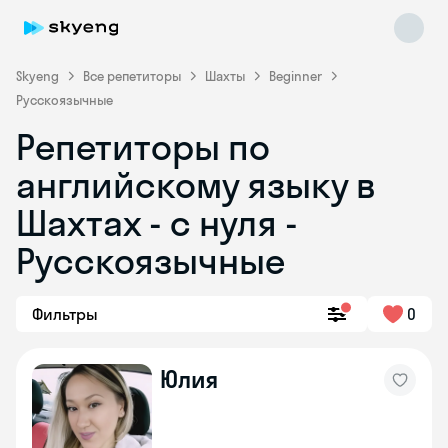
Skyeng
Все репетиторы
Шахты
Beginner
Русскоязычные
Репетиторы по
английскому языку в
Шахтах - с нуля -
Русскоязычные
Skyeng Chat
online
Фильтры
0
Юлия