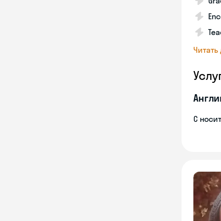
Gra
Enc
Tea
Читать
Услу
Англи
С носи