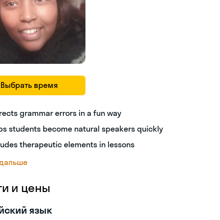
Выбрать время
rects grammar errors in a fun way
ps students become natural speakers quickly
ludes therapeutic elements in lessons
 дальше
ги и цены
йский язык