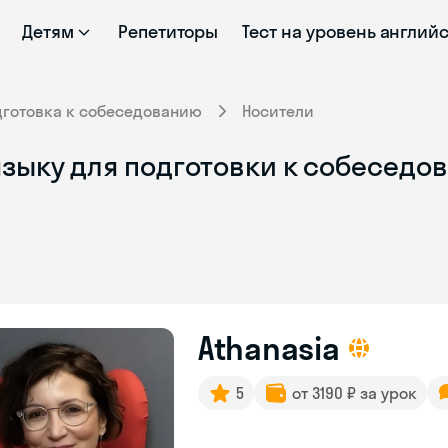
Детям
Репетиторы
Тест на уровень англий
дготовка к собеседованию
Носители
зыку для подготовки к собеседов
Athanasia
5
от 3190 ₽ за урок