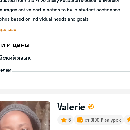
duated from the Privolzhsky Research Medical University
ourages active participation to build student confidence
ches based on individual needs and goals
 дальше
ги и цены
йский язык
телем
Valerie
5
от 3190 ₽ за урок