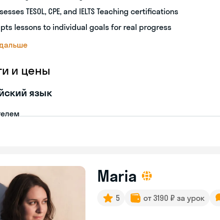
sesses TESOL, CPE, and IELTS Teaching certifications
pts lessons to individual goals for real progress
 дальше
ги и цены
йский язык
телем
Maria
5
от 3190 ₽ за урок