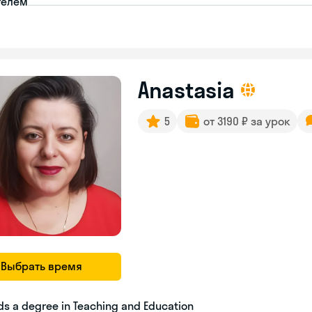
телем
Anastasia
5
от 3190 ₽ за урок
Выбрать время
ds a degree in Teaching and Education