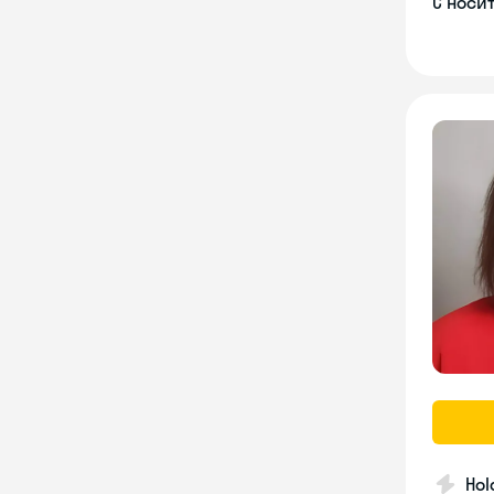
С носи
Hol