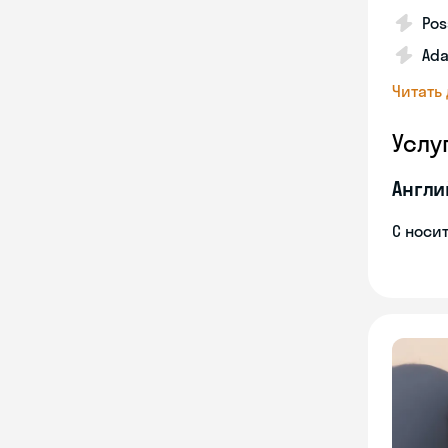
Pos
Ada
Читать
Услу
Англи
С носи