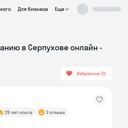
ского
Для бизнеса
Еще
анию в Серпухове онлайн -
Избранное
0
29 лет опыта
3 отзыва