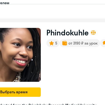
телем
Phindokuhle
5
от 3190 ₽ за урок
Выбрать время