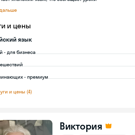
 дальше
ги и цены
йский язык
й - для бизнеса
тешествий
чинающих - премиум
уги и цены (4)
Виктория