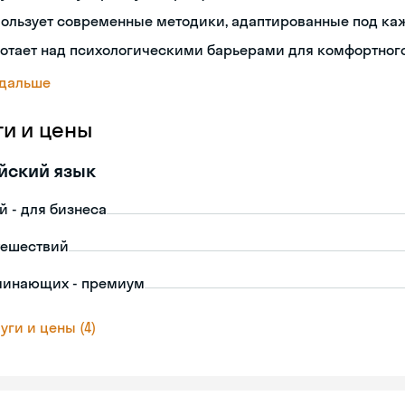
пользует современные методики, адаптированные под ка
отает над психологическими барьерами для комфортног
 дальше
ги и цены
йский язык
й - для бизнеса
тешествий
чинающих - премиум
уги и цены (4)