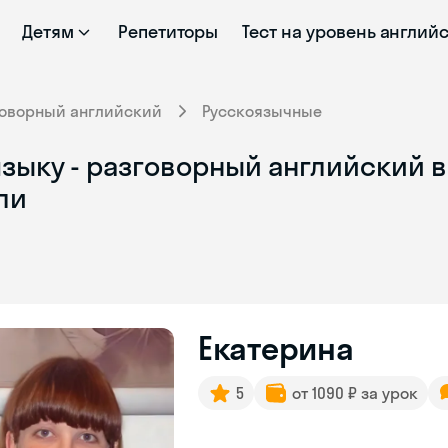
Детям
Репетиторы
Тест на уровень англий
говорный английский
Русскоязычные
зыку - разговорный английский в
ли
Екатерина
5
от 1090 ₽ за урок