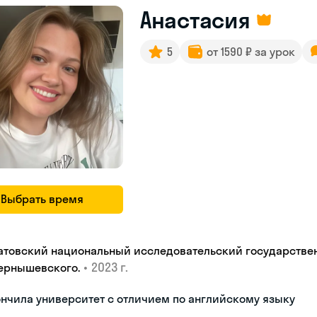
Анастасия
5
от 1590 ₽ за урок
Выбрать время
атовский национальный исследовательский государстве
•
2023 г.
.Чернышевскогo.
нчила университет с отличием по английскому языку