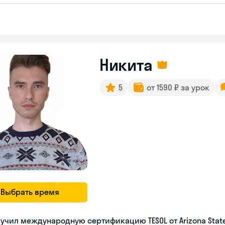
Никита
5
от 1590 ₽ за урок
Выбрать время
учил международную сертификацию TESOL от Arizona State 