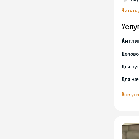
Читать
Услу
Англи
Делово
Для пу
Для на
Все усл