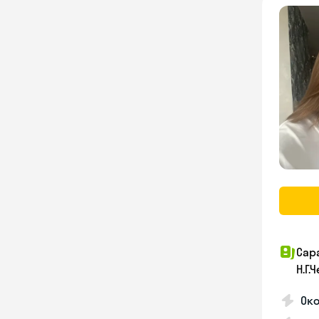
Сар
Н.Г
Око