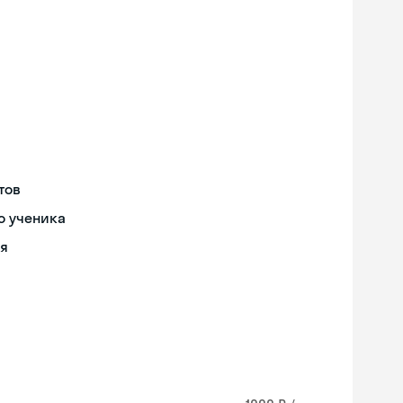
тов
о ученика
ия