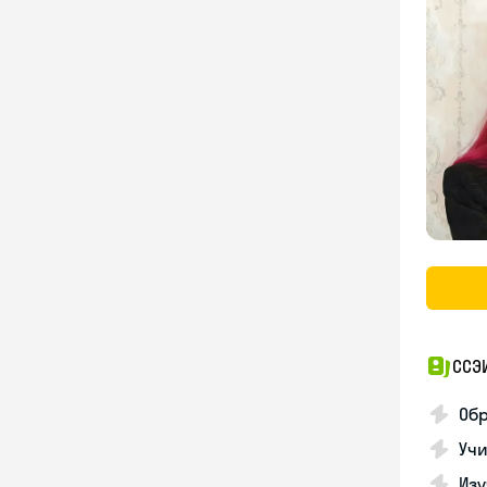
ССЭ
Обр
Учи
Изу