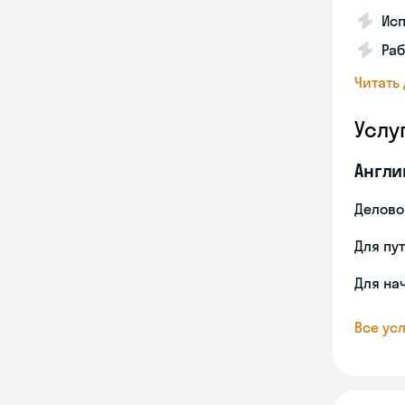
Ис
Раб
Читать
Услу
Англи
Делово
Для пу
Для на
Все усл