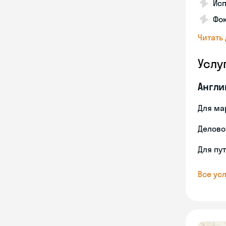
Исп
Фок
Читать
Услу
Англи
Для ма
Делово
Для пу
Все усл