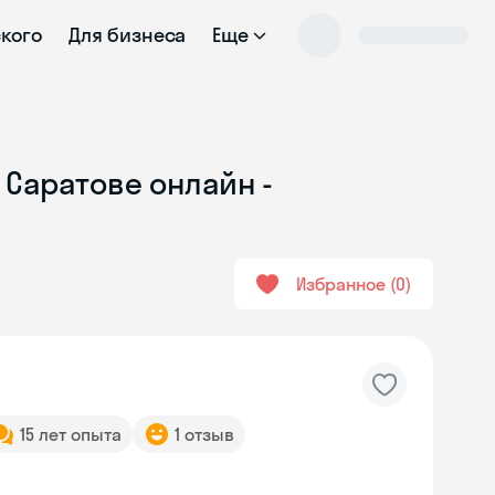
ского
Для бизнеса
Еще
 Саратове онлайн -
Избранное
0
15 лет опыта
1 отзыв