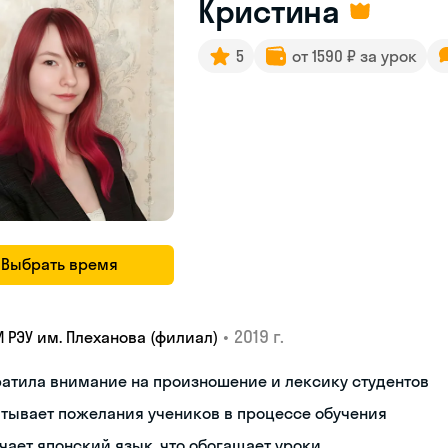
Кристина
5
от 1590 ₽ за урок
Выбрать время
•
2019 г.
И РЭУ им. Плеханова (филиал)
атила внимание на произношение и лексику студентов
тывает пожелания учеников в процессе обучения
чает японский язык, что обогащает уроки