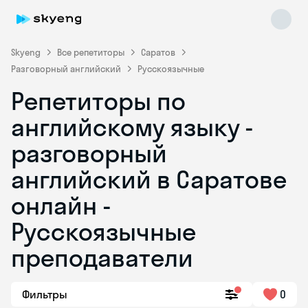
Skyeng
Все репетиторы
Саратов
Разговорный английский
Русскоязычные
Репетиторы по
английскому языку -
разговорный
английский в Саратове
Skyeng Chat
online
онлайн -
Русскоязычные
преподаватели
Фильтры
0