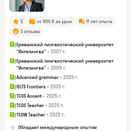
5
от 900 ₽ за урок
11 лет опыта
3 отзыва
Ереванский лингвистический университет
•
2007 г.
"Интелингва"
Ереванский лингвистический университет
•
2009 г.
"Интелингва"
•
2025 г.
Advanced grammar
•
2025 г.
IELTS Frontiers
•
2025 г.
TCOS Accent
•
2025 г.
TCOS Teacher
•
2025 г.
TCOW Teacher
Обладает международным опытом