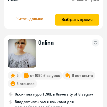
Читать дальше
Выбрать время
Galina
5
от 1090 ₽ за урок
11 лет опыта
5 отзывов
Окончила курс TESOL в University of Glasgow
Владеет четырьмя языками для