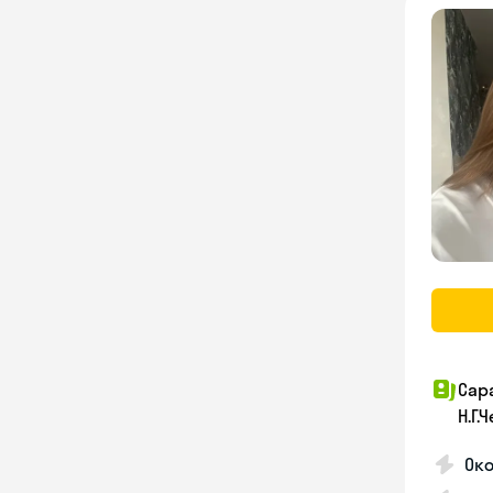
Сар
Н.Г
Око