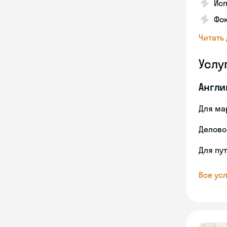
Исп
Фок
Читать
Услу
Англи
Для ма
Делово
Для пу
Все усл