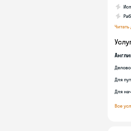
Ис
Раб
Читать
Услу
Англи
Делово
Для пу
Для на
Все усл