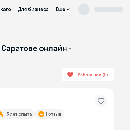
ского
Для бизнеса
Еще
 Саратове онлайн -
Избранное
0
15 лет опыта
1 отзыв