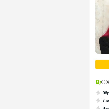
ССЭ
Обр
Учи
Изу