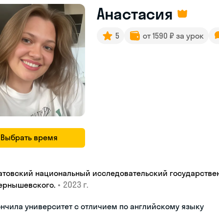
Анастасия
5
от 1590 ₽ за урок
Выбрать время
атовский национальный исследовательский государстве
•
2023 г.
.Чернышевскогo.
нчила университет с отличием по английскому языку