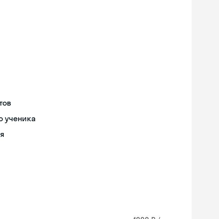
тов
о ученика
ия