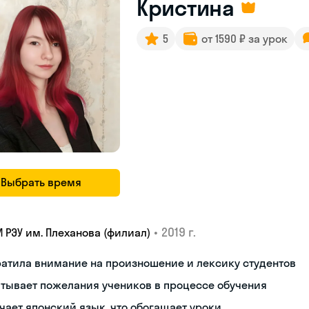
Кристина
5
от 1590 ₽ за урок
Выбрать время
•
2019 г.
И РЭУ им. Плеханова (филиал)
атила внимание на произношение и лексику студентов
тывает пожелания учеников в процессе обучения
чает японский язык, что обогащает уроки