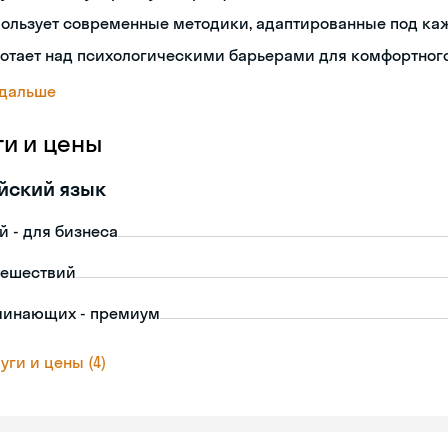
пользует современные методики, адаптированные под ка
отает над психологическими барьерами для комфортног
 дальше
ги и цены
йский язык
й - для бизнеса
тешествий
чинающих - премиум
уги и цены (4)