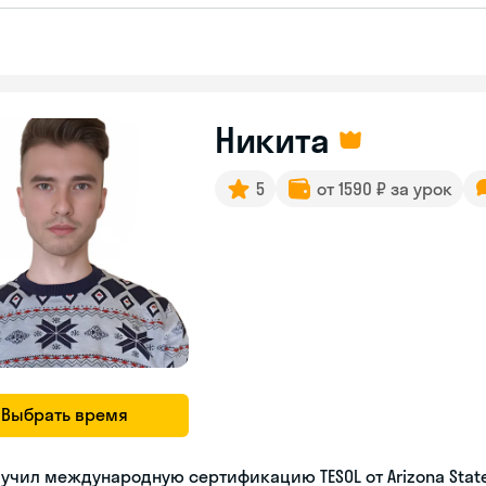
Никита
5
от 1590 ₽ за урок
Выбрать время
учил международную сертификацию TESOL от Arizona State 