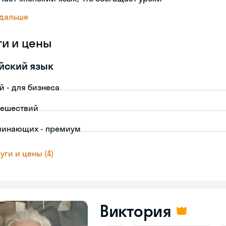
 дальше
ги и цены
йский язык
й - для бизнеса
тешествий
чинающих - премиум
уги и цены (4)
Виктория