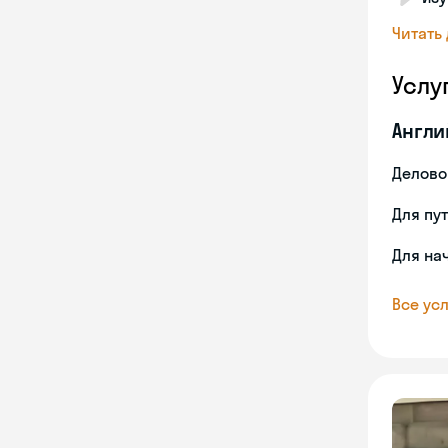
Читать
Услу
Англи
Делово
Для пу
Для на
Все усл