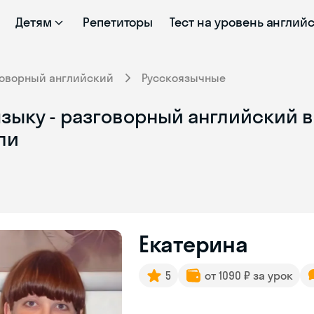
Детям
Репетиторы
Тест на уровень англий
говорный английский
Русскоязычные
зыку - разговорный английский в
ли
Екатерина
5
от 1090 ₽ за урок