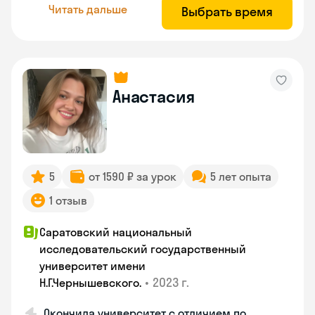
Читать дальше
Выбрать время
Анастасия
5
от 1590 ₽ за урок
5 лет опыта
1 отзыв
Саратовский национальный
исследовательский государственный
университет имени
•
2023 г.
Н.Г.Чернышевскогo.
Окончила университет с отличием по