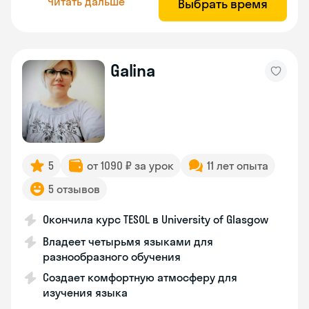
Читать дальше
Выбрать время
Galina
5
от 1090 ₽ за урок
11 лет опыта
5 отзывов
Окончила курс TESOL в University of Glasgow
Владеет четырьмя языками для
разнообразного обучения
Создает комфортную атмосферу для
изучения языка