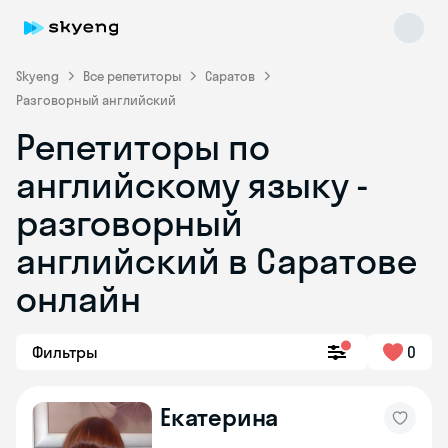
Skyeng
Все репетиторы
Саратов
Разговорный английский
Репетиторы по
английскому языку -
разговорный
английский в Саратове
Skyeng Chat
online
онлайн
Фильтры
0
Екатерина