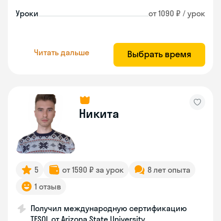
Уроки
от 1090 ₽ / урок
Читать дальше
Выбрать время
Никита
5
от 1590 ₽ за урок
8 лет опыта
1 отзыв
Получил международную сертификацию
TESOL от Arizona State University