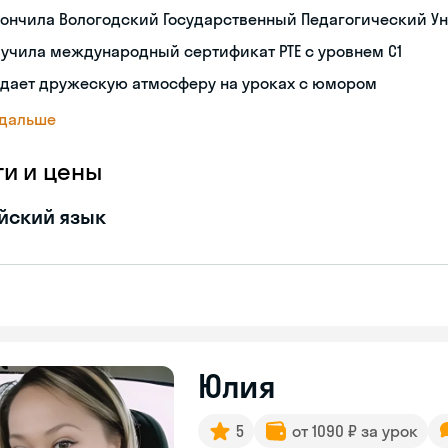
ончила Вологодский Государственный Педагогический Ун
учила международный сертификат PTE с уровнем C1
здает дружескую атмосферу на уроках с юмором
 дальше
ги и цены
йский язык
Юлия
5
от 1090 ₽ за урок