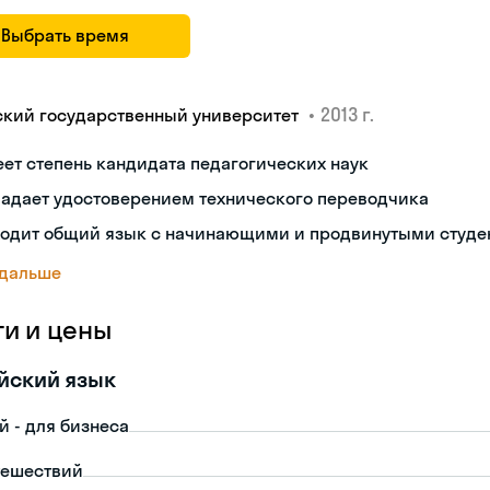
Выбрать время
•
2013 г.
ский государственный университет
ет степень кандидата педагогических наук
ладает удостоверением технического переводчика
ходит общий язык с начинающими и продвинутыми студе
 дальше
ги и цены
йский язык
й - для бизнеса
тешествий