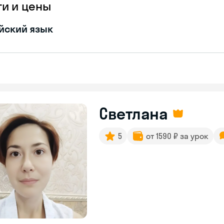
ги и цены
йский язык
Светлана
5
от 1590 ₽ за урок