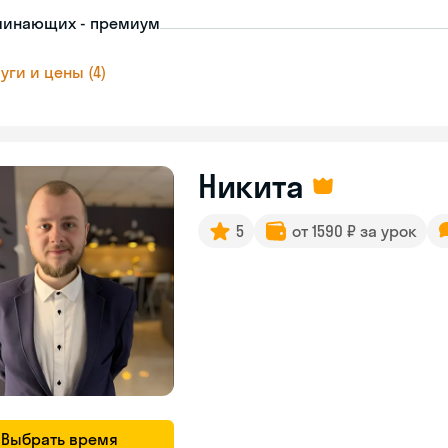
чинающих - премиум
уги и цены (4)
Никита
5
от 1590 ₽ за урок
Выбрать время