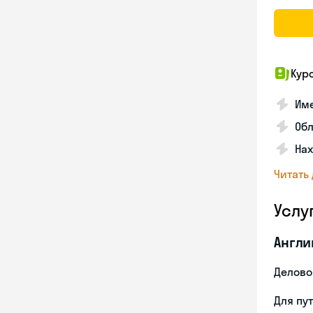
Кур
Име
Об
На
Читать
Услу
Англи
Делово
Для пу