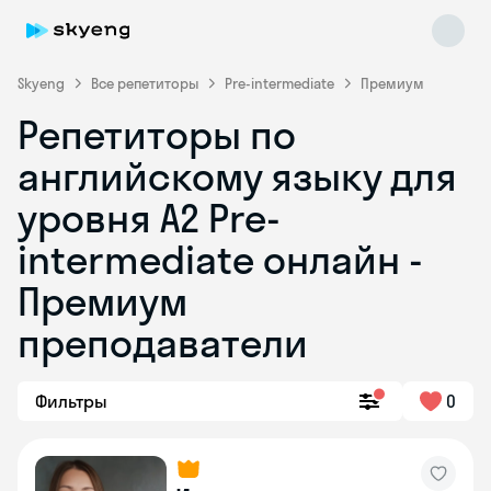
Skyeng
Все репетиторы
Pre-intermediate
Премиум
Репетиторы по
английскому языку для
уровня A2 Pre-
intermediate онлайн -
Премиум
Skyeng Chat
online
преподаватели
Фильтры
0