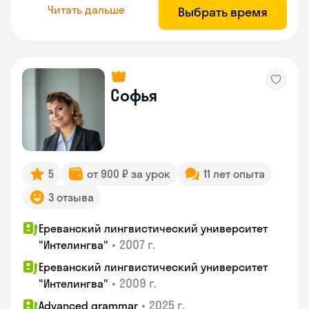
Читать дальше
Выбрать время
Софья
5
от 900 ₽ за урок
11 лет опыта
3 отзыва
Ереванский лингвистический университет
•
2007 г.
"Интелингва"
Ереванский лингвистический университет
•
2009 г.
"Интелингва"
•
2025 г.
Advanced grammar