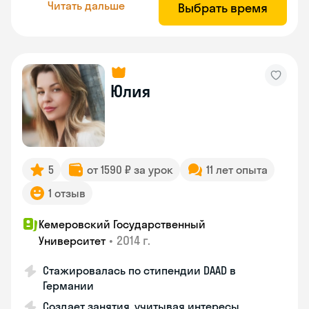
Читать дальше
Выбрать время
Юлия
5
от 1590 ₽ за урок
11 лет опыта
1 отзыв
Кемеровский Государственный
•
2014 г.
Университет
Стажировалась по стипендии DAAD в
Германии
Создает занятия, учитывая интересы