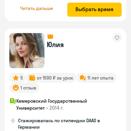
Читать дальше
Выбрать время
Юлия
5
от 1590 ₽ за урок
11 лет опыта
1 отзыв
Кемеровский Государственный
•
2014 г.
Университет
Стажировалась по стипендии DAAD в
Германии