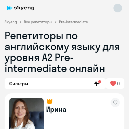
Skyeng
Все репетиторы
Pre-intermediate
Репетиторы по
английскому языку для
уровня A2 Pre-
intermediate онлайн
Skyeng Chat
online
Фильтры
0
Ирина