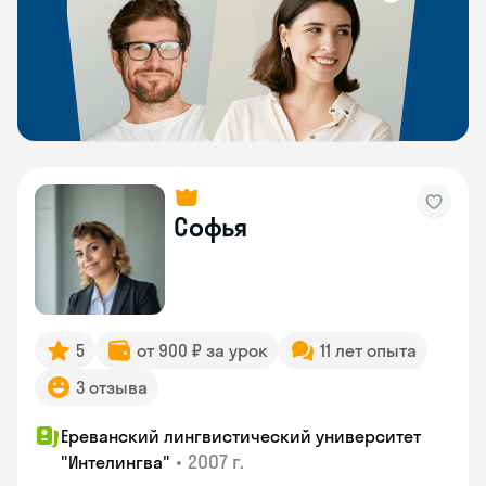
Софья
5
от 900 ₽ за урок
11 лет опыта
3 отзыва
Ереванский лингвистический университет
•
2007 г.
"Интелингва"