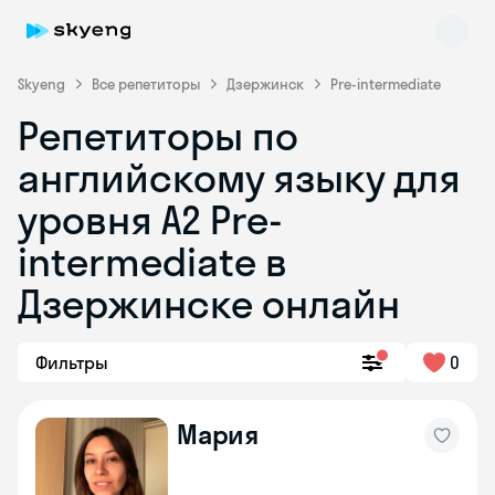
Skyeng
Все репетиторы
Дзержинск
Pre-intermediate
Репетиторы по
английскому языку для
уровня A2 Pre-
intermediate в
Дзержинске онлайн
Skyeng Chat
online
Фильтры
0
Мария