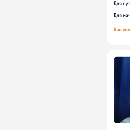
Для пу
Для на
Все усл