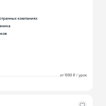
остранных компаниях
ченика
оков
от 1090 ₽ / урок