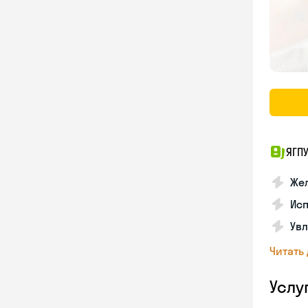
ЯГПУ
Же
Исп
Увл
Читать
Услу