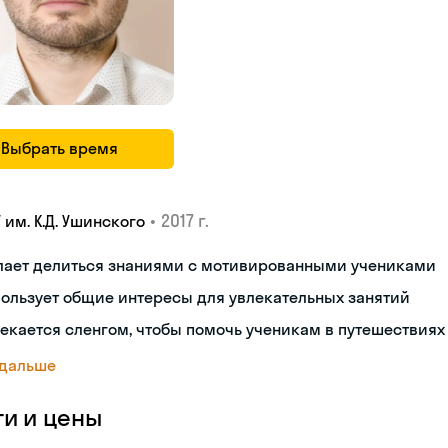
Выбрать время
•
2017 г.
 им. К.Д. Ушинского
лает делиться знаниями с мотивированными учениками
ользует общие интересы для увлекательных занятий
екается сленгом, чтобы помочь ученикам в путешествиях
 дальше
ги и цены