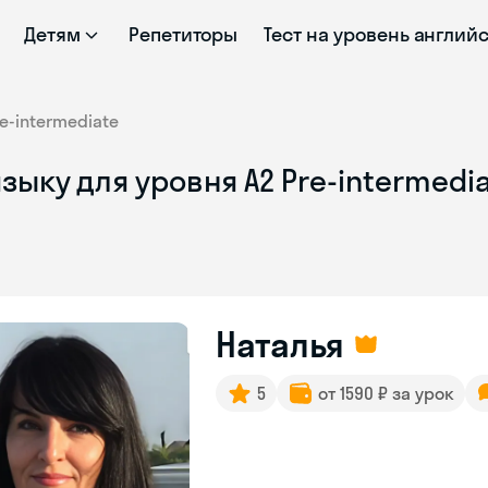
Детям
Репетиторы
Тест на уровень англий
re-intermediate
зыку для уровня A2 Pre-intermedi
Наталья
5
от 1590 ₽ за урок