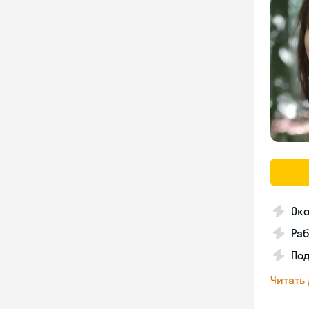
Ок
Ра
Под
Читать