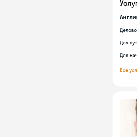
Услу
Англи
Делово
Для пу
Для на
Все усл