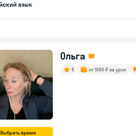
йский язык
Ольга
5
от 1590 ₽ за урок
Выбрать время