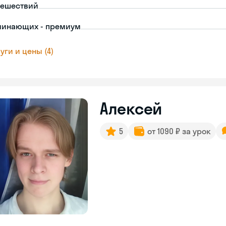
тешествий
чинающих - премиум
уги и цены (4)
Алексей
5
от 1090 ₽ за урок