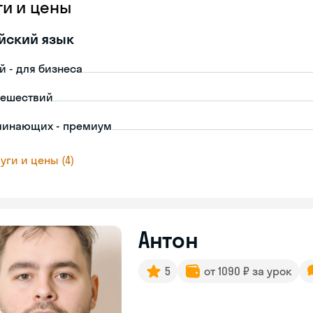
ги и цены
йский язык
й - для бизнеса
тешествий
чинающих - премиум
уги и цены (4)
Антон
5
от 1090 ₽ за урок