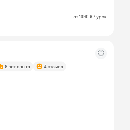
от 1090 ₽ / урок
8 лет опыта
4 отзыва
Skyeng Chat
online