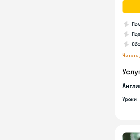
Пом
Под
Об
Читать
Услу
Англи
Уроки