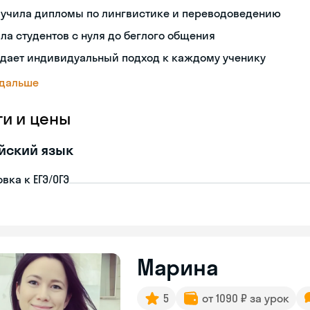
лучила дипломы по лингвистике и переводоведению
ла студентов с нуля до беглого общения
здает индивидуальный подход к каждому ученику
 дальше
ги и цены
йский язык
вка к ЕГЭ/ОГЭ
Марина
5
от 1090 ₽ за урок