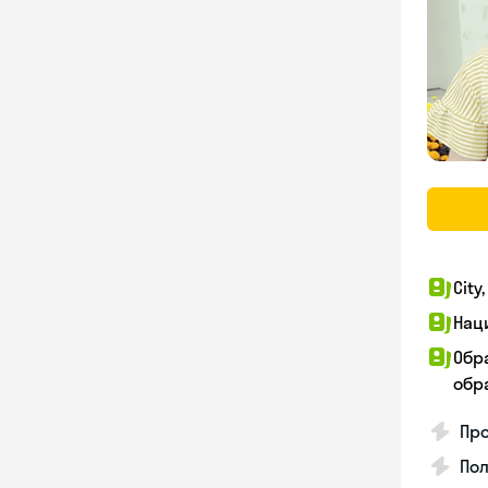
City
Нац
Обр
обра
Про
Пол