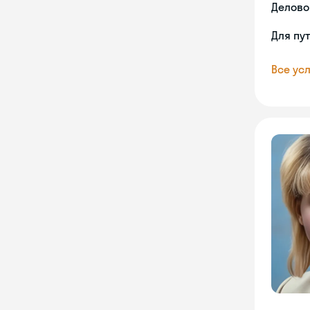
Делово
Для пу
Все усл