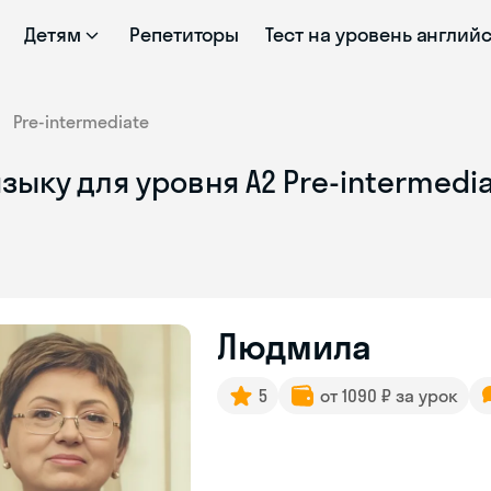
Детям
Репетиторы
Тест на уровень англий
Pre-intermediate
зыку для уровня A2 Pre-intermedi
Людмила
5
от 1090 ₽ за урок