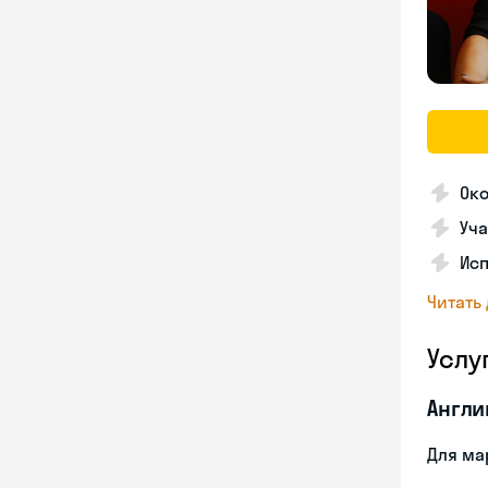
Ок
Уча
Ис
Читать
Услу
Англи
Для ма