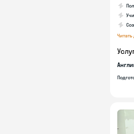
По
Учи
Со
Читать
Услу
Англи
Подгото