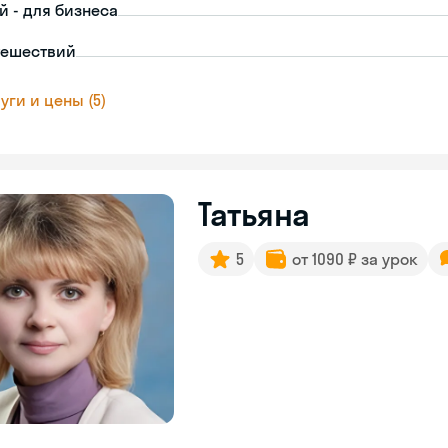
й - для бизнеса
тешествий
уги и цены (5)
Татьяна
5
от 1090 ₽ за урок