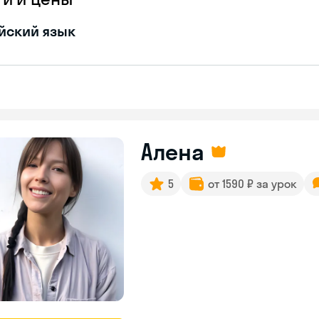
йский язык
Алена
5
от 1590 ₽ за урок