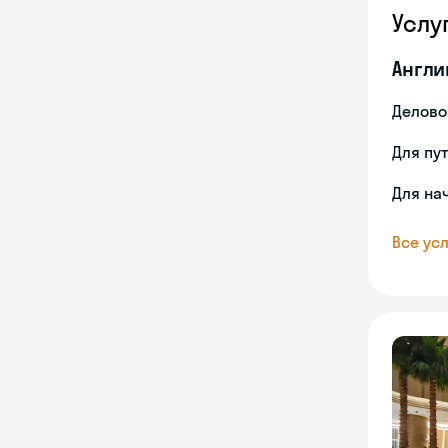
Услу
Англи
Делово
Для пу
Для на
Все усл