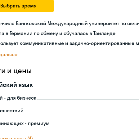
Выбрать время
ончила Бангкокский Международный университет по связ
а в Германии по обмену и обучалась в Таиланде
пользует коммуникативные и задачно-ориентированные 
 дальше
ги и цены
йский язык
й - для бизнеса
тешествий
чинающих - премиум
уги и цены (4)