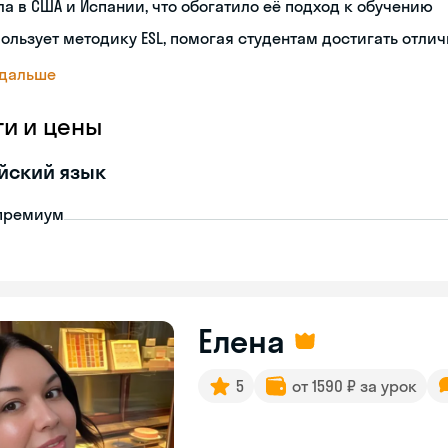
а в США и Испании, что обогатило её подход к обучению
ользует методику ESL, помогая студентам достигать отли
 дальше
ги и цены
йский язык
премиум
Елена
5
от 1590 ₽ за урок