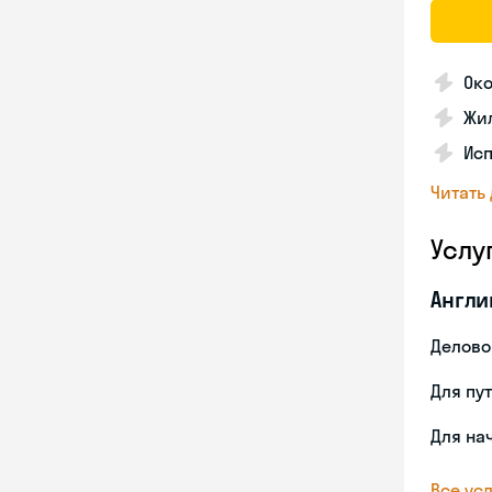
Ок
Жил
Ис
Читать
Услу
Англи
Делово
Для пу
Для на
Все усл