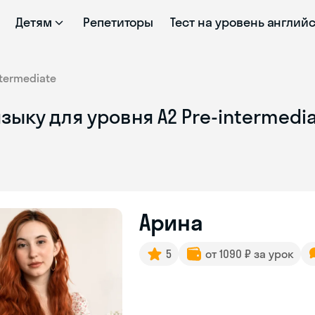
Детям
Репетиторы
Тест на уровень англий
ntermediate
ыку для уровня A2 Pre-intermedia
Арина
5
от 1090 ₽ за урок