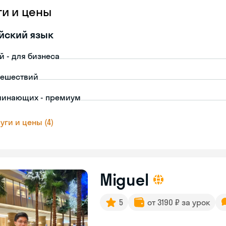
ги и цены
йский язык
й - для бизнеса
тешествий
чинающих - премиум
уги и цены (4)
Miguel
5
от 3190 ₽ за урок