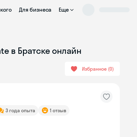
ского
Для бизнеса
Еще
te в Братске онлайн
Избранное
0
3 года опыта
1 отзыв