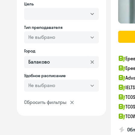
Цель
Тип преподавателя
Не выбрано
Город
Ере
Ере
Удобное расписание
Adv
Не выбрано
IELT
TCOS
Сбросить фильтры
TCOS
TCO
Об