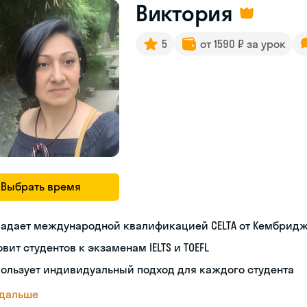
Виктория
5
от 1590 ₽ за урок
Выбрать время
ладает международной квалификацией CELTA от Кембрид
овит студентов к экзаменам IELTS и TOEFL
ользует индивидуальный подход для каждого студента
 дальше