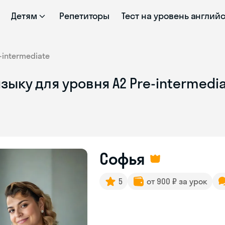
Детям
Репетиторы
Тест на уровень англий
-intermediate
зыку для уровня A2 Pre-intermedi
Софья
5
от 900 ₽ за урок