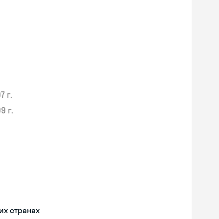
7 г.
9 г.
их странах