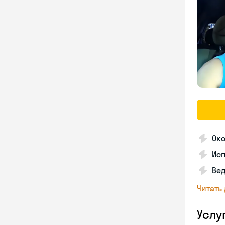
Око
Ис
Вед
Читать
Услу