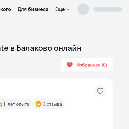
ского
Для бизнеса
Еще
ate в Балаково онлайн
Избранное
0
11 лет опыта
3 отзыва