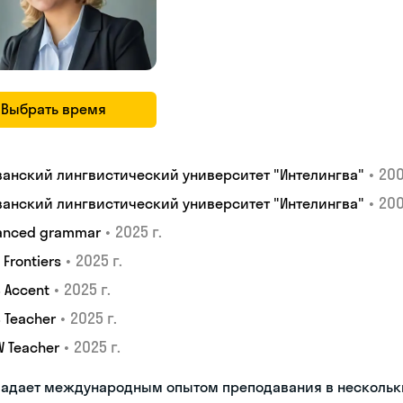
Выбрать время
•
200
ванский лингвистический университет "Интелингва"
•
200
ванский лингвистический университет "Интелингва"
•
2025 г.
anced grammar
•
2025 г.
S Frontiers
•
2025 г.
 Accent
•
2025 г.
 Teacher
•
2025 г.
W Teacher
ладает международным опытом преподавания в нескольк