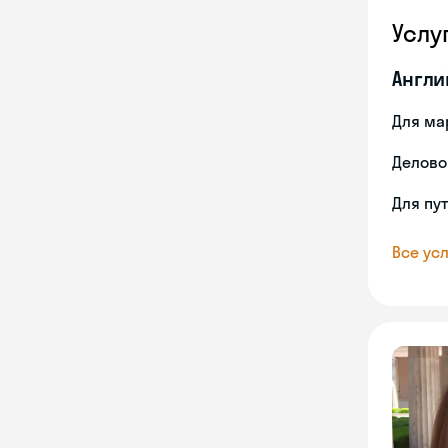
Услу
Англи
Для ма
Делово
Для пу
Все усл