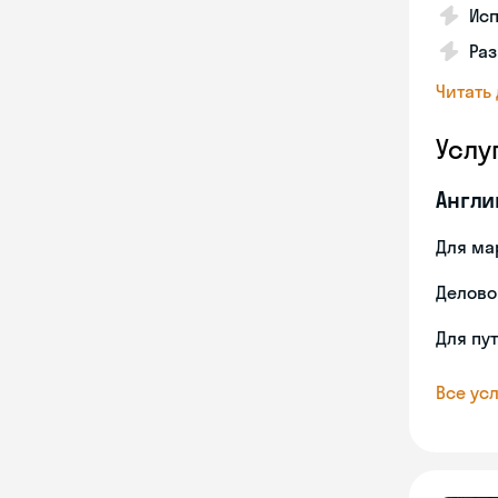
Исп
Ра
Читать
Услу
Англи
Для ма
Делово
Для пу
Все усл