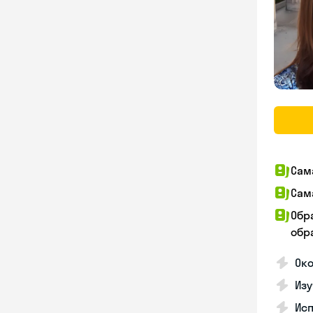
Сам
Сам
Обр
обра
Око
Изу
Исп