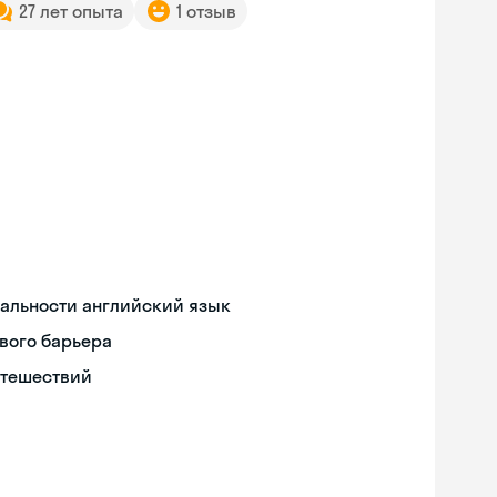
27 лет опыта
1 отзыв
иальности английский язык
вого барьера
утешествий
Skyeng Chat
online