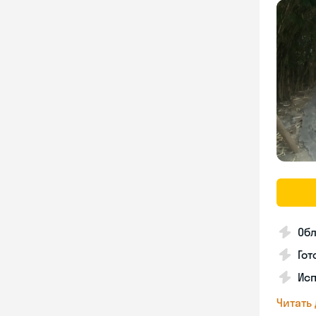
Об
Гот
Исп
Читать