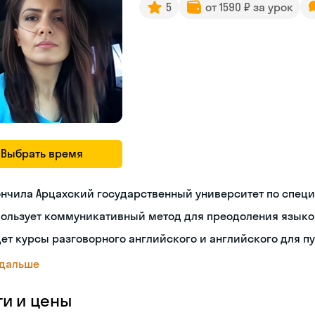
5
от 1590 ₽ за урок
Выбрать время
нчила Арцахский государственный университет по спец
пользует коммуникативный метод для преодоления языко
ет курсы разговорного английского и английского для п
 дальше
ги и цены