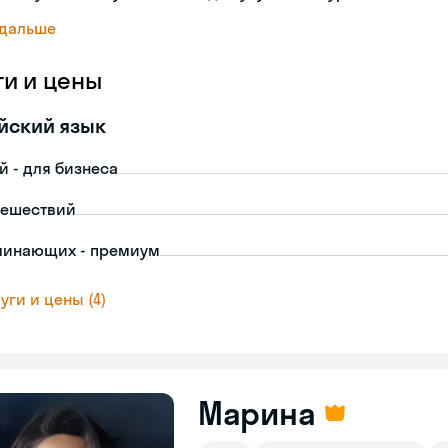
 дальше
ги и цены
йский язык
й - для бизнеса
тешествий
чинающих - премиум
уги и цены (4)
Марина