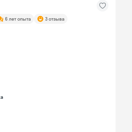
6 лет опыта
3 отзыва
жа