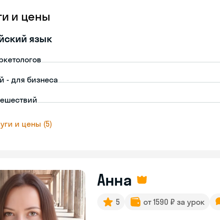
ги и цены
йский язык
ркетологов
й - для бизнеса
тешествий
уги и цены (5)
Анна
5
от 1590 ₽ за урок