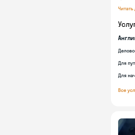
Читать
Услу
Англи
Делово
Для пу
Для на
Все усл