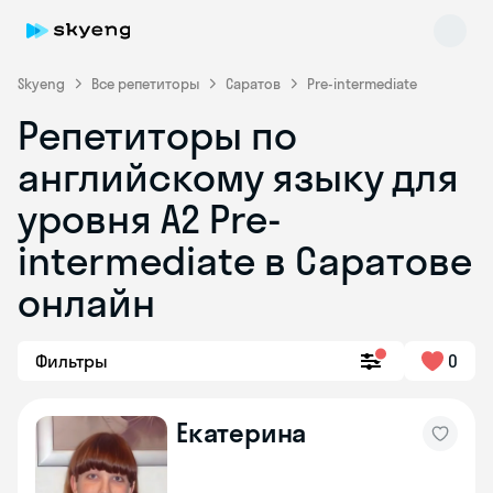
Skyeng
Все репетиторы
Саратов
Pre-intermediate
Репетиторы по
английскому языку для
уровня A2 Pre-
intermediate в Саратове
онлайн
Skyeng Chat
online
Фильтры
0
Екатерина