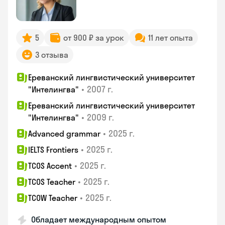
5
от 900 ₽ за урок
11 лет опыта
3 отзыва
Ереванский лингвистический университет
•
2007 г.
"Интелингва"
Ереванский лингвистический университет
•
2009 г.
"Интелингва"
•
2025 г.
Advanced grammar
•
2025 г.
IELTS Frontiers
•
2025 г.
TCOS Accent
•
2025 г.
TCOS Teacher
•
2025 г.
TCOW Teacher
Обладает международным опытом