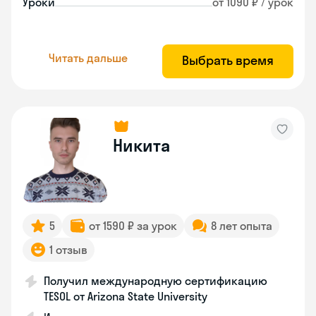
Уроки
от 1090 ₽ / урок
Читать дальше
Выбрать время
Никита
5
от 1590 ₽ за урок
8 лет опыта
1 отзыв
Получил международную сертификацию
TESOL от Arizona State University